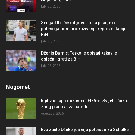
July 25, 2026
Senijad Ibričić odgovorio na pitanje o
potencijalnom pridruživanju reprezentaciji
BiH
July 25, 2026
Dženis Burnić: Teško je opisati kakav je
osjećaj igrati za BiH
July 25, 2026
Nogomet
Isplivao tajni dokument FIFA-e: Svijet u šoku
zbog planova za naredni...
August 2, 2026
Evo zašto Džeko još nije potpisao za Schalke