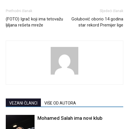
Prethodni članak
Sljedeći članak
(FOTO) Igrač koji ima tetovažu
Golubović oborio 14 godina
ljiljana rešeta mreže
star rekord Premijer lige
VEZANI ČLANCI
VIŠE OD AUTORA
Mohamed Salah ima novi klub