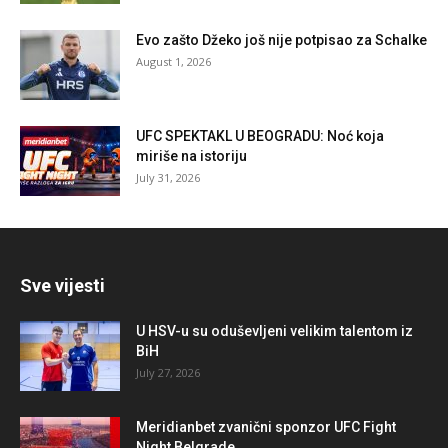
Evo zašto Džeko još nije potpisao za Schalke
August 1, 2026
UFC SPEKTAKL U BEOGRADU: Noć koja
miriše na istoriju
July 31, 2026
Sve vijesti
U HSV-u su oduševljeni velikim talentom iz
BiH
July 27, 2026
Meridianbet zvanični sponzor UFC Fight
Night Belgrade