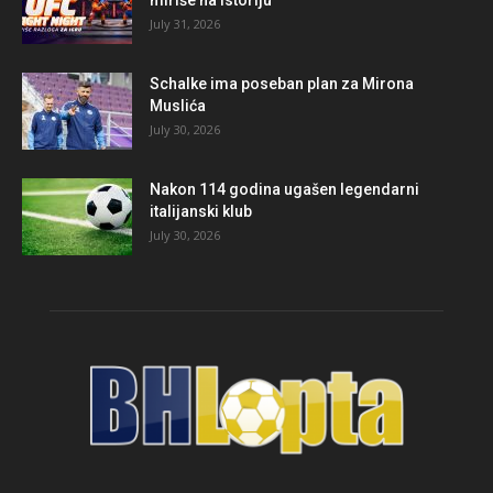
miriše na istoriju
July 31, 2026
Schalke ima poseban plan za Mirona
Muslića
July 30, 2026
Nakon 114 godina ugašen legendarni
italijanski klub
July 30, 2026