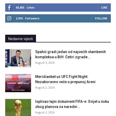
63,655
Likes
LIKE
2,915
Followers
FOLLOW
Nedavne vijesti
Spahić gradi jedan od najvećih stambenih
kompleksa u BiH: Četiri zgrade...
August 5, 2026
Meridianbet uz UFC Fight Night:
Nezaboravno veče u prepunoj Areni
August 2, 2026
Isplivao tajni dokument FIFA-e: Svijet u šoku
zbog planova za naredni...
August 2, 2026