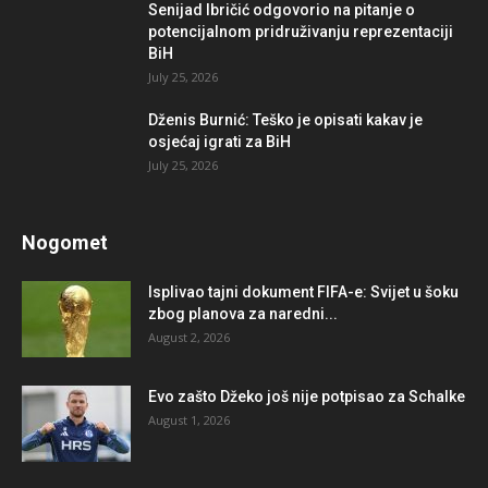
Senijad Ibričić odgovorio na pitanje o
potencijalnom pridruživanju reprezentaciji
BiH
July 25, 2026
Dženis Burnić: Teško je opisati kakav je
osjećaj igrati za BiH
July 25, 2026
Nogomet
Isplivao tajni dokument FIFA-e: Svijet u šoku
zbog planova za naredni...
August 2, 2026
Evo zašto Džeko još nije potpisao za Schalke
August 1, 2026