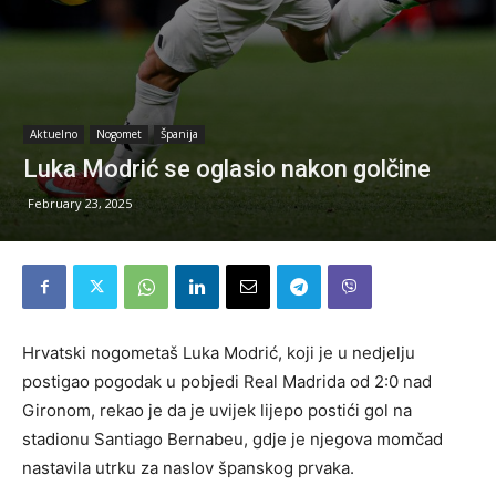
Aktuelno
Nogomet
Španija
Luka Modrić se oglasio nakon golčine
February 23, 2025
Hrvatski nogometaš Luka Modrić, koji je u nedjelju
postigao pogodak u pobjedi Real Madrida od 2:0 nad
Gironom, rekao je da je uvijek lijepo postići gol na
stadionu Santiago Bernabeu, gdje je njegova momčad
nastavila utrku za naslov španskog prvaka.