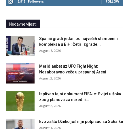
2,915
Followers
FOLLOW
Nedavne vijesti
Spahić gradi jedan od najvećih stambenih
kompleksa u BiH: Četiri zgrade...
August 5, 2026
Meridianbet uz UFC Fight Night:
Nezaboravno veče u prepunoj Areni
August 2, 2026
Isplivao tajni dokument FIFA-e: Svijet u šoku
zbog planova za naredni...
August 2, 2026
Evo zašto Džeko još nije potpisao za Schalke
August 1, 2026