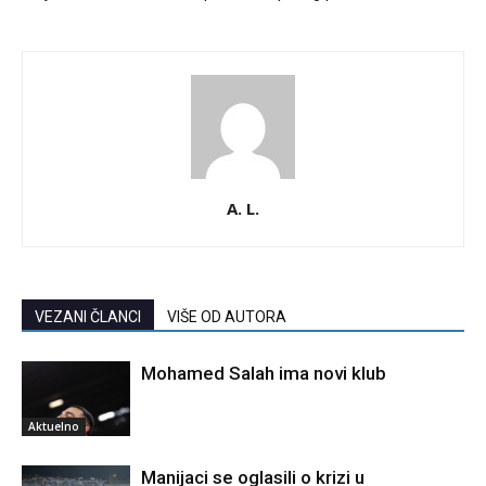
A. L.
VEZANI ČLANCI
VIŠE OD AUTORA
Mohamed Salah ima novi klub
Aktuelno
Manijaci se oglasili o krizi u