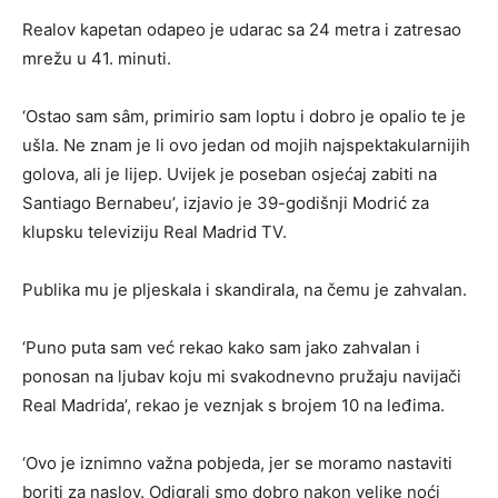
Realov kapetan odapeo je udarac sa 24 metra i zatresao
mrežu u 41. minuti.
‘Ostao sam sâm, primirio sam loptu i dobro je opalio te je
ušla. Ne znam je li ovo jedan od mojih najspektakularnijih
golova, ali je lijep. Uvijek je poseban osjećaj zabiti na
Santiago Bernabeu’, izjavio je 39-godišnji Modrić za
klupsku televiziju Real Madrid TV.
Publika mu je pljeskala i skandirala, na čemu je zahvalan.
‘Puno puta sam već rekao kako sam jako zahvalan i
ponosan na ljubav koju mi svakodnevno pružaju navijači
Real Madrida’, rekao je veznjak s brojem 10 na leđima.
‘Ovo je iznimno važna pobjeda, jer se moramo nastaviti
boriti za naslov. Odigrali smo dobro nakon velike noći