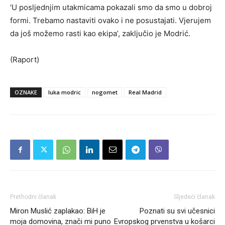
‘U posljednjim utakmicama pokazali smo da smo u dobroj
formi. Trebamo nastaviti ovako i ne posustajati. Vjerujem
da još možemo rasti kao ekipa’, zaključio je Modrić.
(Raport)
OZNAKE
luka modric
nogomet
Real Madrid
Prethodni članak
Sljedeći članak
Miron Muslić zaplakao: BiH je
Poznati su svi učesnici
moja domovina, znači mi puno
Evropskog prvenstva u košarci