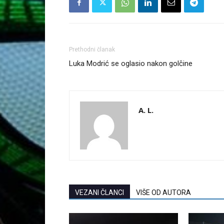
Prethodni članak
Luka Modrić se oglasio nakon golčine
A. L.
VEZANI ČLANCI
VIŠE OD AUTORA