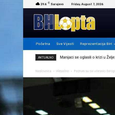
C
29.6
Sarajevo
Friday, August 7, 2026
Početna
Sve Vijesti
Reprezentacija BiH
Messi je ovim potezom pokazao 
AKTUALNO
Naslovnica
Aktuelno
Poznati su svi učesnici Evro