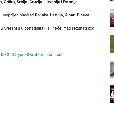
 Grčka, Srbija, Gruzija, Litvanija i Estonija
.
 unaprijed plasirati
Poljska, Latvija, Kipar i Finska
.
 Orleansu u ponedjeljak, ali neće imati rezultatskog
9153369&type=3&ref=embed_post