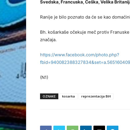
Švedska, Francuska, Češka, Velika Britanija,
Ranije je bilo poznato da će se kao domaćini
Bh. košarkaše očekuje meč protiv Franuske u
značaja.
https://www.facebook.com/photo.php?
fbid=940082388327834&set=a.56516040
(N1)
OZNAKE
kosarka
reprezentacija BiH