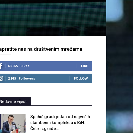
apratite nas na društvenim mrežama
63,655
Likes
LIKE
2,915
Followers
FOLLOW
Nedavne vijesti
Spahić gradi jedan od najvećih
stambenih kompleksa u BiH:
Četiri zgrade...