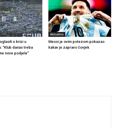
Aktuelno
glasili o krizi u
Messi je ovim potezom pokazao
u: “Klub danas treba
kakav je zapravo čovjek
 ne nove podjele”