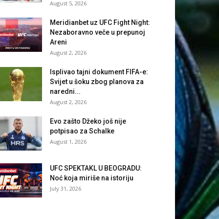
August 5, 2026
Meridianbet uz UFC Fight Night:
Nezaboravno veče u prepunoj
Areni
August 2, 2026
Isplivao tajni dokument FIFA-e:
Svijet u šoku zbog planova za
naredni...
August 2, 2026
Evo zašto Džeko još nije
potpisao za Schalke
August 1, 2026
UFC SPEKTAKL U BEOGRADU:
Noć koja miriše na istoriju
July 31, 2026