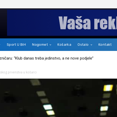
Sport U BiH
Nogomet
Košarka
Ostalo
Kontakt
kakav je zapravo čovjek
pskog prvenstva u košarci