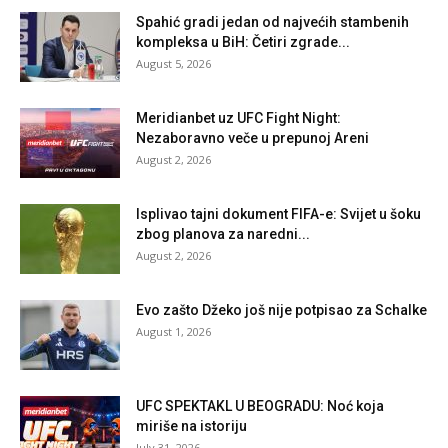
Spahić gradi jedan od najvećih stambenih
kompleksa u BiH: Četiri zgrade...
August 5, 2026
Meridianbet uz UFC Fight Night:
Nezaboravno veče u prepunoj Areni
August 2, 2026
Isplivao tajni dokument FIFA-e: Svijet u šoku
zbog planova za naredni...
August 2, 2026
Evo zašto Džeko još nije potpisao za Schalke
August 1, 2026
UFC SPEKTAKL U BEOGRADU: Noć koja
miriše na istoriju
July 31, 2026