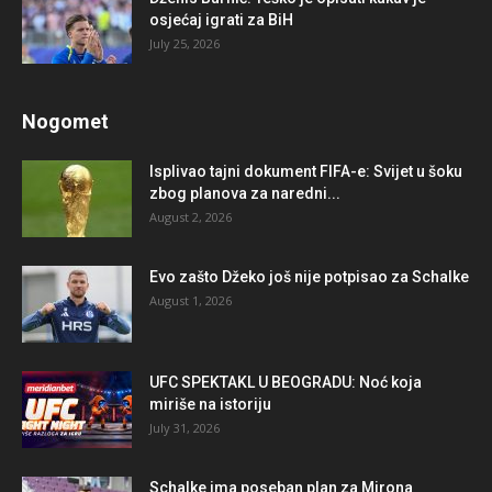
osjećaj igrati za BiH
July 25, 2026
Nogomet
Isplivao tajni dokument FIFA-e: Svijet u šoku
zbog planova za naredni...
August 2, 2026
Evo zašto Džeko još nije potpisao za Schalke
August 1, 2026
UFC SPEKTAKL U BEOGRADU: Noć koja
miriše na istoriju
July 31, 2026
Schalke ima poseban plan za Mirona