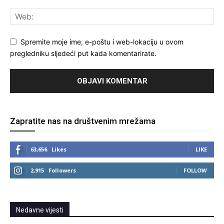
Spremite moje ime, e-poštu i web-lokaciju u ovom
pregledniku sljedeći put kada komentarirate.
Zapratite nas na društvenim mrežama
63,656
Likes
LIKE
2,915
Followers
FOLLOW
Nedavne vijesti