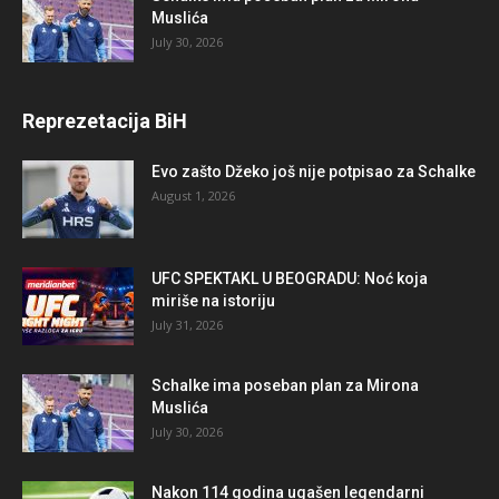
Muslića
July 30, 2026
Reprezetacija BiH
Evo zašto Džeko još nije potpisao za Schalke
August 1, 2026
UFC SPEKTAKL U BEOGRADU: Noć koja
miriše na istoriju
July 31, 2026
Schalke ima poseban plan za Mirona
Muslića
July 30, 2026
Nakon 114 godina ugašen legendarni