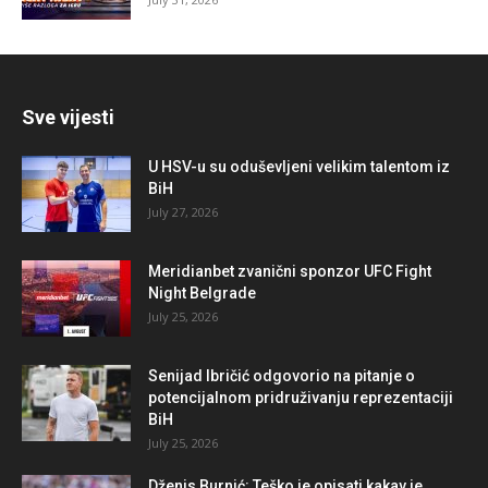
Sve vijesti
U HSV-u su oduševljeni velikim talentom iz
BiH
July 27, 2026
Meridianbet zvanični sponzor UFC Fight
Night Belgrade
July 25, 2026
Senijad Ibričić odgovorio na pitanje o
potencijalnom pridruživanju reprezentaciji
BiH
July 25, 2026
Dženis Burnić: Teško je opisati kakav je