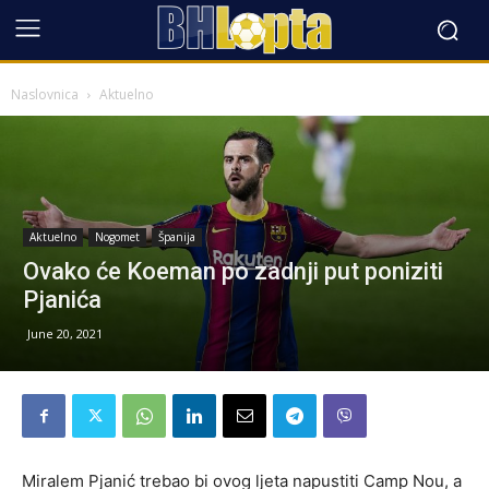
Naslovnica
Aktuelno
Aktuelno
Nogomet
Španija
Ovako će Koeman po zadnji put poniziti
Pjanića
June 20, 2021
Miralem Pjanić trebao bi ovog ljeta napustiti Camp Nou, a