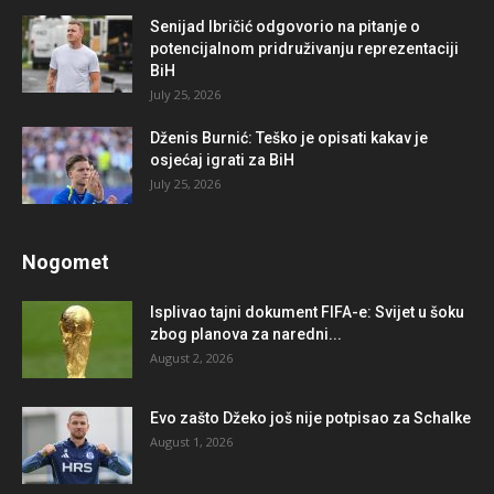
Senijad Ibričić odgovorio na pitanje o
potencijalnom pridruživanju reprezentaciji
BiH
July 25, 2026
Dženis Burnić: Teško je opisati kakav je
osjećaj igrati za BiH
July 25, 2026
Nogomet
Isplivao tajni dokument FIFA-e: Svijet u šoku
zbog planova za naredni...
August 2, 2026
Evo zašto Džeko još nije potpisao za Schalke
August 1, 2026