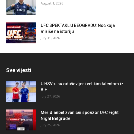
August 1, 2026
UFC SPEKTAKL U BEOGRADU: Noć koja
miriše na istoriju
July 31, 2026
Sve vijesti
U HSV-u su oduševljeni velikim talentom iz
BiH
July 27, 2026
Meridianbet zvanični sponzor UFC Fight
Night Belgrade
July 25, 2026