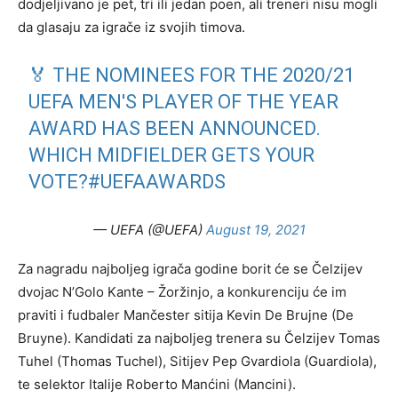
dodjeljivano je pet, tri ili jedan poen, ali treneri nisu mogli
da glasaju za igrače iz svojih timova.
🏅 THE NOMINEES FOR THE 2020/21
UEFA MEN'S PLAYER OF THE YEAR
AWARD HAS BEEN ANNOUNCED.
WHICH MIDFIELDER GETS YOUR
VOTE?
#UEFAAWARDS
— UEFA (@UEFA)
August 19, 2021
Za nagradu najboljeg igrača godine borit će se Čelzijev
dvojac N’Golo Kante – Žoržinjo, a konkurenciju će im
praviti i fudbaler Mančester sitija Kevin De Brujne (De
Bruyne). Kandidati za najboljeg trenera su Čelzijev Tomas
Tuhel (Thomas Tuchel), Sitijev Pep Gvardiola (Guardiola),
te selektor Italije Roberto Manćini (Mancini).