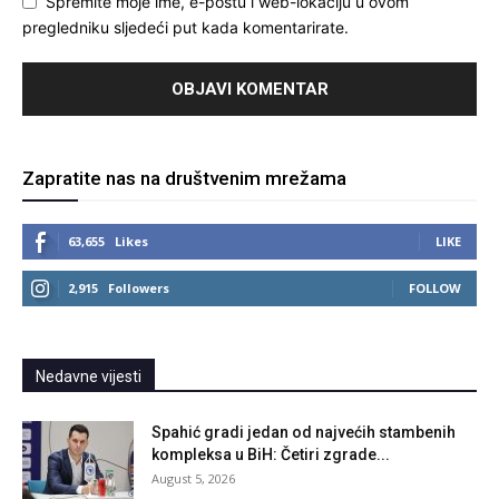
Spremite moje ime, e-poštu i web-lokaciju u ovom
pregledniku sljedeći put kada komentarirate.
Zapratite nas na društvenim mrežama
63,655
Likes
LIKE
2,915
Followers
FOLLOW
Nedavne vijesti
Spahić gradi jedan od najvećih stambenih
kompleksa u BiH: Četiri zgrade...
August 5, 2026