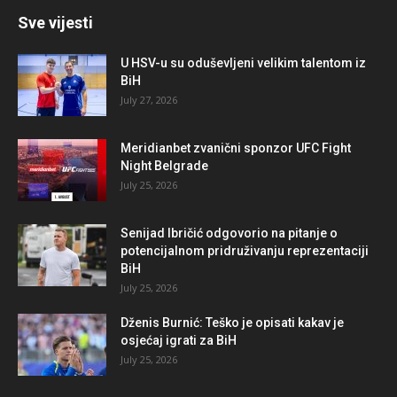
Sve vijesti
U HSV-u su oduševljeni velikim talentom iz
BiH
July 27, 2026
Meridianbet zvanični sponzor UFC Fight
Night Belgrade
July 25, 2026
Senijad Ibričić odgovorio na pitanje o
potencijalnom pridruživanju reprezentaciji
BiH
July 25, 2026
Dženis Burnić: Teško je opisati kakav je
osjećaj igrati za BiH
July 25, 2026