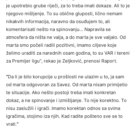
je upotrebio grube riječi, za to treba imati dokaze. Ali to je
njegovo mišljenje. To su obične gluposti, lično nemam
nikakvih informacija, naravno da osuđujem to, ali
komentarisati nešto na spinovanju… Napravila se
atmosfera da ništa ne valja, a do marta je sve valjalo. Od
marta smo počeli radili pozitivni, imamo ciljeve koje
želimo uraditi za narednih osam godina, to su VAR i tereni
za Premijer ligu”, rekao je Zeljković, prenosi Raport.
“
Da li je bilo korupcije u prošlosti ne ulazim u to, ja sam
od marta odgovoran za Savez. Od marta nisam primijetio
te situacije. Ako nešto postoji treba imati konkretan
dokaz, a ne spinovanje i izmišljanje. To nije korektno. To
nisu zaslužili i igrači. Imamo korektan odnos sa svima
igračima, stojimo iza njih. Kad radite pošteno sve se to
vrati.
”