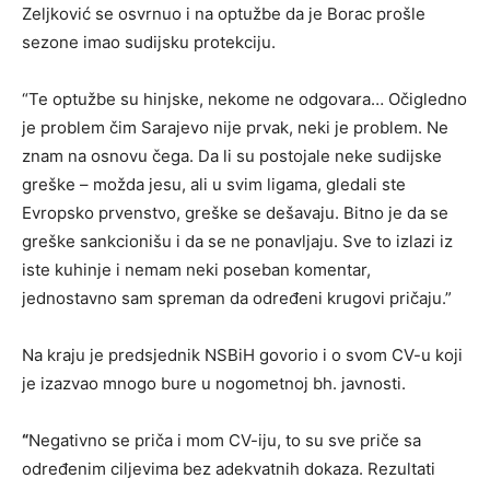
Zeljković se osvrnuo i na optužbe da je Borac prošle
sezone imao sudijsku protekciju.
“Te optužbe su hinjske, nekome ne odgovara… Očigledno
je problem čim Sarajevo nije prvak, neki je problem. Ne
znam na osnovu čega. Da li su postojale neke sudijske
greške – možda jesu, ali u svim ligama, gledali ste
Evropsko prvenstvo, greške se dešavaju. Bitno je da se
greške sankcionišu i da se ne ponavljaju. Sve to izlazi iz
iste kuhinje i nemam neki poseban komentar,
jednostavno sam spreman da određeni krugovi pričaju.”
Na kraju je predsjednik NSBiH govorio i o svom CV-u koji
je izazvao mnogo bure u nogometnoj bh. javnosti.
“
Negativno se priča i mom CV-iju, to su sve priče sa
određenim ciljevima bez adekvatnih dokaza. Rezultati