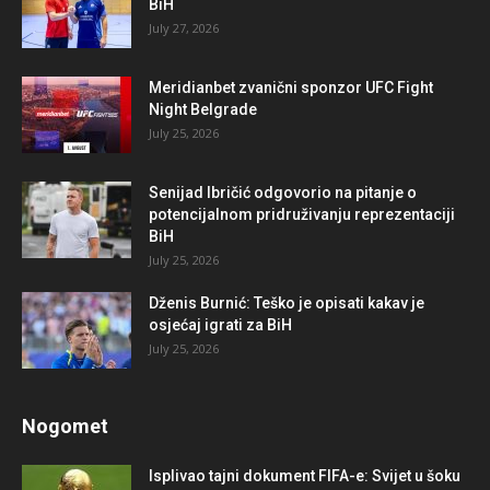
BiH
July 27, 2026
Meridianbet zvanični sponzor UFC Fight
Night Belgrade
July 25, 2026
Senijad Ibričić odgovorio na pitanje o
potencijalnom pridruživanju reprezentaciji
BiH
July 25, 2026
Dženis Burnić: Teško je opisati kakav je
osjećaj igrati za BiH
July 25, 2026
Nogomet
Isplivao tajni dokument FIFA-e: Svijet u šoku