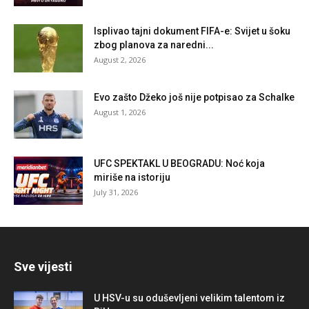
Isplivao tajni dokument FIFA-e: Svijet u šoku
zbog planova za naredni...
August 2, 2026
Evo zašto Džeko još nije potpisao za Schalke
August 1, 2026
UFC SPEKTAKL U BEOGRADU: Noć koja
miriše na istoriju
July 31, 2026
Sve vijesti
U HSV-u su oduševljeni velikim talentom iz