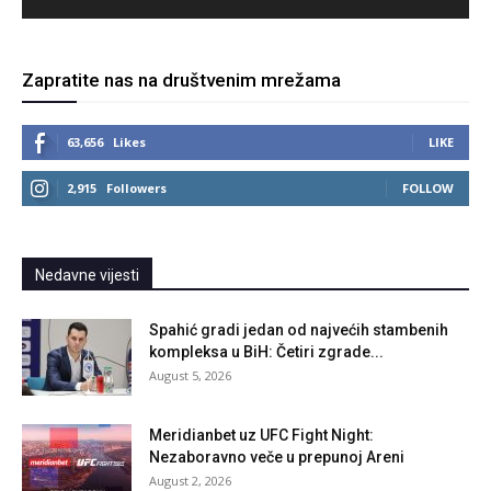
Zapratite nas na društvenim mrežama
63,656
Likes
LIKE
2,915
Followers
FOLLOW
Nedavne vijesti
Spahić gradi jedan od najvećih stambenih
kompleksa u BiH: Četiri zgrade...
August 5, 2026
Meridianbet uz UFC Fight Night:
Nezaboravno veče u prepunoj Areni
August 2, 2026