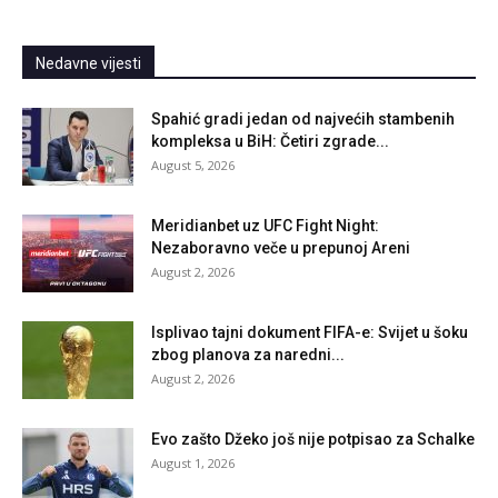
Nedavne vijesti
Spahić gradi jedan od najvećih stambenih
kompleksa u BiH: Četiri zgrade...
August 5, 2026
Meridianbet uz UFC Fight Night:
Nezaboravno veče u prepunoj Areni
August 2, 2026
Isplivao tajni dokument FIFA-e: Svijet u šoku
zbog planova za naredni...
August 2, 2026
Evo zašto Džeko još nije potpisao za Schalke
August 1, 2026