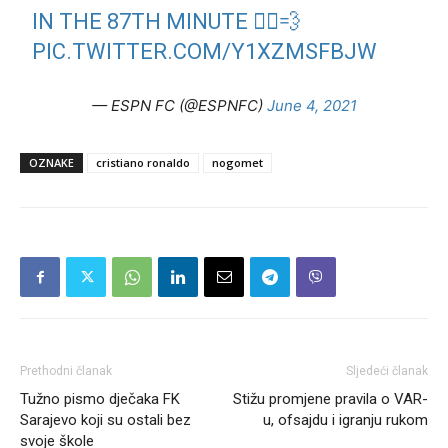
IN THE 87TH MINUTE 🏃‍♂️💨
PIC.TWITTER.COM/Y1XZMSFBJW
— ESPN FC (@ESPNFC)
June 4, 2021
OZNAKE
cristiano ronaldo
nogomet
Prethodni članak
Sljedeći članak
Tužno pismo dječaka FK
Stižu promjene pravila o VAR-
Sarajevo koji su ostali bez
u, ofsajdu i igranju rukom
svoje škole