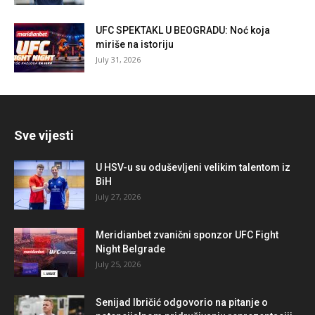
UFC SPEKTAKL U BEOGRADU: Noć koja
miriše na istoriju
July 31, 2026
Sve vijesti
U HSV-u su oduševljeni velikim talentom iz
BiH
July 27, 2026
Meridianbet zvanični sponzor UFC Fight
Night Belgrade
July 25, 2026
Senijad Ibričić odgovorio na pitanje o