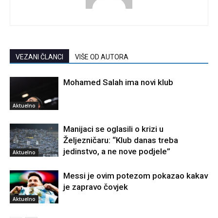
VEZANI ČLANCI
VIŠE OD AUTORA
Mohamed Salah ima novi klub
Aktuelno
Manijaci se oglasili o krizi u
Željezničaru: “Klub danas treba
jedinstvo, a ne nove podjele”
Aktuelno
Messi je ovim potezom pokazao kakav
je zapravo čovjek
Aktuelno