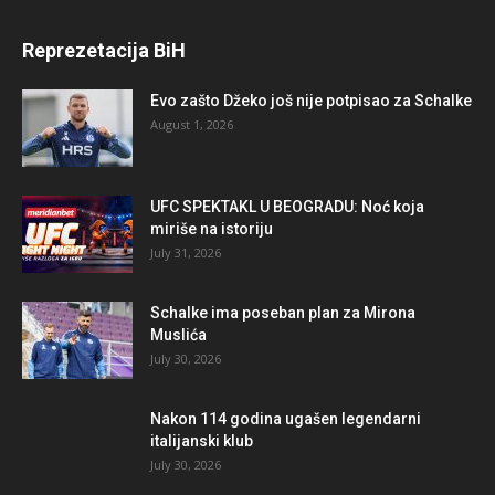
Reprezetacija BiH
Evo zašto Džeko još nije potpisao za Schalke
August 1, 2026
UFC SPEKTAKL U BEOGRADU: Noć koja
miriše na istoriju
July 31, 2026
Schalke ima poseban plan za Mirona
Muslića
July 30, 2026
Nakon 114 godina ugašen legendarni
italijanski klub
July 30, 2026