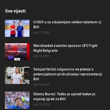
Sve vijesti
U HSV-u su oduševljeni velikim talentom iz
BiH
July 27, 2026
Meridianbet zvanični sponzor UFC Fight
Night Belgrade
July 25, 2026
Senijad Ibričić odgovorio na pitanje o
potencijalnom pridruživanju reprezentaciji
BiH
July 25, 2026
Dženis Burnić: Teško je opisati kakav je
osjećaj igrati za BiH
July 25, 2026