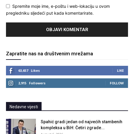
Spremite moje ime, e-poštu i web-lokaciju u ovom
pregledniku sljedeći put kada komentarirate.
Zapratite nas na društvenim mrežama
63,657
Likes
LIKE
2,915
Followers
FOLLOW
Nedavne vijesti
Spahić gradi jedan od najvećih stambenih
kompleksa u BiH: Četiri zgrade...