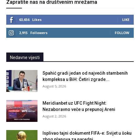
Zapratite nas na društvenim mrežama
63,656
Likes
LIKE
2,915
Followers
FOLLOW
Nedavne vijesti
Spahić gradi jedan od najvećih stambenih
kompleksa u BiH: Četiri zgrade...
August 5, 2026
Meridianbet uz UFC Fight Night:
Nezaboravno veče u prepunoj Areni
August 2, 2026
Isplivao tajni dokument FIFA-e: Svijet u šoku
zbog planova za naredni...