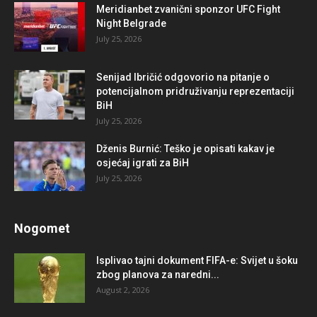
Meridianbet zvanični sponzor UFC Fight
Night Belgrade
July 25, 2026
Senijad Ibričić odgovorio na pitanje o
potencijalnom pridruživanju reprezentaciji
BiH
July 25, 2026
Dženis Burnić: Teško je opisati kakav je
osjećaj igrati za BiH
July 25, 2026
Nogomet
Isplivao tajni dokument FIFA-e: Svijet u šoku
zbog planova za naredni...
August 2, 2026