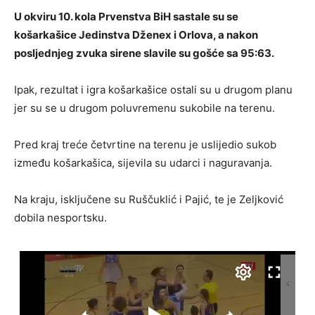
U okviru 10. kola Prvenstva BiH sastale su se
košarkašice Jedinstva Dženex i Orlova, a nakon
posljednjeg zvuka sirene slavile su gošće sa 95:63.
Ipak, rezultat i igra košarkašice ostali su u drugom planu
jer su se u drugom poluvremenu sukobile na terenu.
Pred kraj treće četvrtine na terenu je uslijedio sukob
između košarkašica, sijevila su udarci i naguravanja.
Na kraju, isključene su Ruščuklić i Pajić, te je Zeljković
dobila nesportsku.