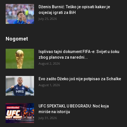
Dženis Burnić: Teško je opisati kakav je
osjećaj igrati za BiH
July 25, 2026
Nogomet
Isplivao tajni dokument FIFA-e: Svijet u šoku
zbog planova za naredni...
August 2, 2026
Evo zašto Džeko još nije potpisao za Schalke
August 1, 2026
UFC SPEKTAKL U BEOGRADU: Noć koja
miriše na istoriju
July 31, 2026