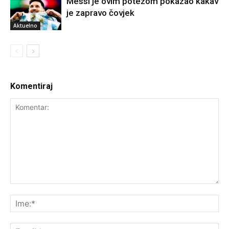
Messi je ovim potezom pokazao kakav
je zapravo čovjek
Aktuelno
Komentiraj