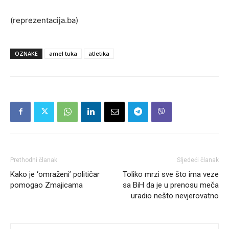
(reprezentacija.ba)
OZNAKE
amel tuka
atletika
Prethodni članak
Sljedeći članak
Kako je ‘omraženi’ političar
Toliko mrzi sve što ima veze
pomogao Zmajicama
sa BiH da je u prenosu meča
uradio nešto nevjerovatno