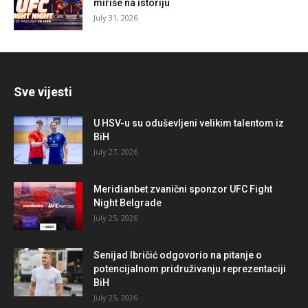
miriše na istoriju
July 31, 2026
Sve vijesti
U HSV-u su oduševljeni velikim talentom iz
BiH
July 27, 2026
Meridianbet zvanični sponzor UFC Fight
Night Belgrade
July 25, 2026
Senijad Ibričić odgovorio na pitanje o
potencijalnom pridruživanju reprezentaciji
BiH
July 25, 2026