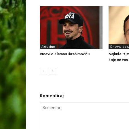
Aktuelno
Dnevna doz
Vicevi o Zlatanu Ibrahimoviću
Najluđe izja
koje će vas
Komentiraj