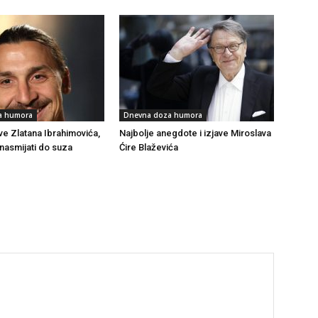
a humora
Dnevna doza humora
ve Zlatana Ibrahimovića,
Najbolje anegdote i izjave Miroslava
 nasmijati do suza
Ćire Blaževića