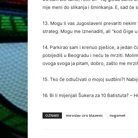
nije meni do slikanja i šminkanja. E, sad će s
13. Mogu li vas Jugoslaveni prevariti nekim 
strateg. Mogu me iznenaditi, ali “kod Gige u
14. Parkirao sam i krenuo pješice, a jedan čov
pobijediš u Beogradu i neću te mrziti. Molim 
ovoga svoga ja pitam, dobro, zašto me mrz
15. Tko če odlučivati o mojoj sudbini?! Nabij
16. Bi li mijenjali Šukera za 10 Batistuta? – 
OZNAKE
miroslav ciro blazevic
nogomet