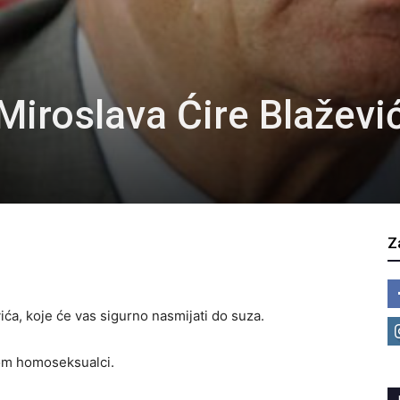
 Miroslava Ćire Blaževi
Z
ića, koje će vas sigurno nasmijati do suza.
nom homoseksualci.