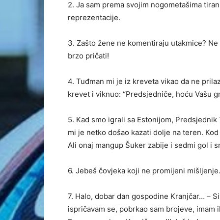
2. Ja sam prema svojim nogometašima tiranin
reprezentacije.
3. Zašto žene ne komentiraju utakmice? Ne 
brzo pričati!
4. Tuđman mi je iz kreveta vikao da ne prila
krevet i viknuo: “Predsjedniče, hoću Vašu gr
5. Kad smo igrali sa Estonijom, Predsjedni
mi je netko došao kazati dolje na teren. Kod
Ali onaj mangup Šuker zabije i sedmi gol i s
6. Jebeš čovjeka koji ne promijeni mišljenje
7. Halo, dobar dan gospodine Kranjčar… – S
ispričavam se, pobrkao sam brojeve, imam ih