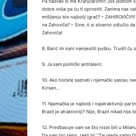
Pa nazvao si me Kranjčarom!!! Još jednom 
dobre volje pa ću ti oprostiti. Zanima nas 
mišljenju bio najbolji igrač? – ZAHIROVIĆ!!!!
na Zahoviča? – Sine, ti si stvarno odlučio 
Zahoviča!
8. Barić mi kani namjestiti pušku. Trudit ću
9. Ja sam politički antitalent.
10. Ako hoćete saznati i njemački sastav, n
Kirsen…
11. Njemačka je najbolji i najatraktivniji pa
Brazil je atraktivniji? Nije, Brazil nikad nije
12. Predbacuje vam se što niste bili u Milan
Da sam bio tamo, rekli bi: “Taj gleda samo