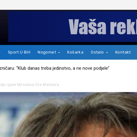
Sport U BiH
Nogomet
Košarka
Ostalo
Kontakt
kakav je zapravo čovjek
lje izjave Miroslava Ćire Blaževića