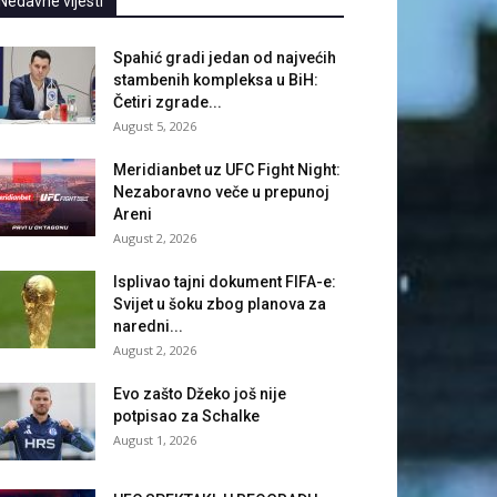
Nedavne vijesti
Spahić gradi jedan od najvećih
stambenih kompleksa u BiH:
Četiri zgrade...
August 5, 2026
Meridianbet uz UFC Fight Night:
Nezaboravno veče u prepunoj
Areni
August 2, 2026
Isplivao tajni dokument FIFA-e:
Svijet u šoku zbog planova za
naredni...
August 2, 2026
Evo zašto Džeko još nije
potpisao za Schalke
August 1, 2026