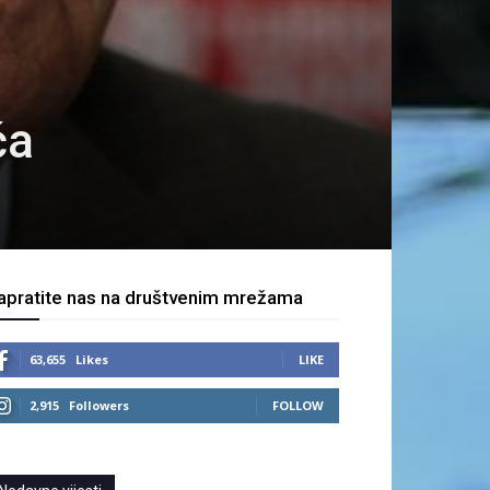
ća
apratite nas na društvenim mrežama
63,655
Likes
LIKE
2,915
Followers
FOLLOW