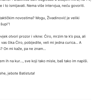
e i to ismijavati. Nema više intervjua, neću govoriti.
taktičkim novostima? Mogu, Živadinović je veliki
 šupi”!
jek otvori prozor i vikne: Ćiro, mrzim te k’o psa, ali
vas čika Ćiro, pobijedite, veli mi jedna curica… A
iš? On mi kaže, pa ne znam…
em ih na kur…, sve koji tako misle, baš tako im napiši.
Hehe, jebote Batistuta!