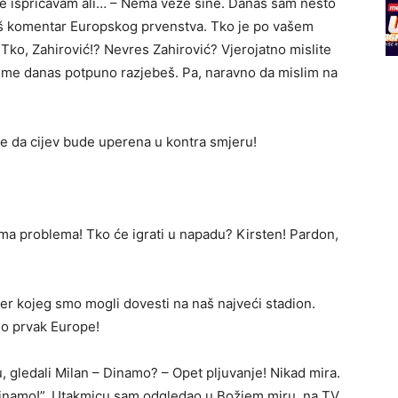
se ispričavam ali… – Nema veze sine. Danas sam nešto
vaš komentar Europskog prvenstva. Tko je po vašem
! Tko, Zahirović!? Nevres Zahirović? Vjerojatno mislite
da me danas potpuno razjebeš. Pa, naravno da mislim na
 se da cijev bude uperena u kontra smjeru!
ema problema! Tko će igrati u napadu? Kirsten! Pardon,
rtner kojeg smo mogli dovesti na naš najveći stadion.
 bio prvak Europe!
u, gledali Milan – Dinamo? – Opet pljuvanje! Nikad mira.
 Dinamo!”. Utakmicu sam odgledao u Božjem miru, na TV,