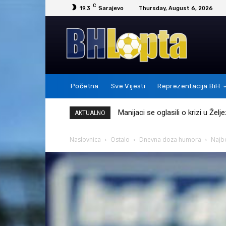
C
19.3
Sarajevo
Thursday, August 6, 2026
Početna
Sve Vijesti
Reprezentacija BiH
Messi je ovim potezom pokazao 
AKTUALNO
Naslovnica
Ostalo
Dnevna doza humora
Najbo