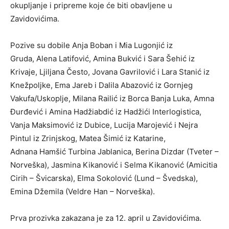
okupljanje i pripreme koje će biti obavljene u
Zavidovićima.
Pozive su dobile Anja Boban i Mia Lugonjić iz
Gruda, Alena Latifović, Amina Bukvić i Sara Šehić iz
Krivaje, Ljiljana Često, Jovana Gavrilović i Lara Stanić iz
Knežpoljke, Ema Jareb i Dalila Abazović iz Gornjeg
Vakufa/Uskoplje, Milana Railić iz Borca Banja Luka, Amna
Đurđević i Amina Hadžiabdić iz Hadžići Interlogistica,
Vanja Maksimović iz Dubice, Lucija Marojević i Nejra
Pintul iz Zrinjskog, Matea Šimić iz Katarine,
Adnana Hamšić Turbina Jablanica, Berina Dizdar (Tveter –
Norveška), Jasmina Kikanović i Selma Kikanović (Amicitia
Cirih – Švicarska), Elma Sokolović (Lund – Švedska),
Emina Džemila (Veldre Han – Norveška).
Prva prozivka zakazana je za 12. april u Zavidovićima.