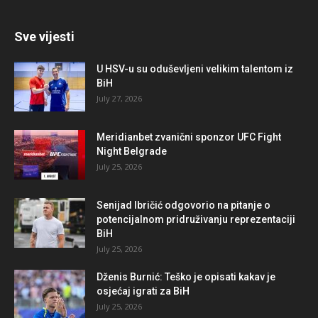
Sve vijesti
U HSV-u su oduševljeni velikim talentom iz
BiH
July 27, 2026
Meridianbet zvanični sponzor UFC Fight
Night Belgrade
July 25, 2026
Senijad Ibričić odgovorio na pitanje o
potencijalnom pridruživanju reprezentaciji
BiH
July 25, 2026
Dženis Burnić: Teško je opisati kakav je
osjećaj igrati za BiH
July 25, 2026