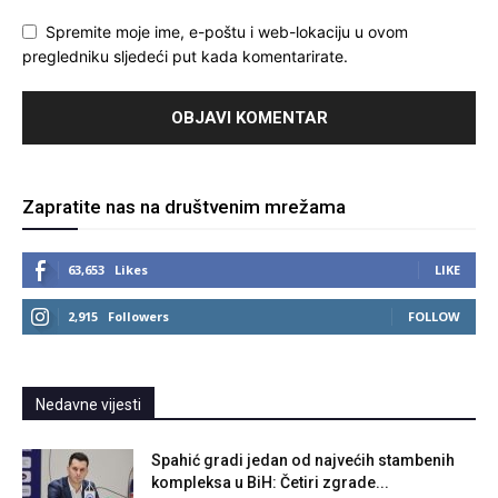
Spremite moje ime, e-poštu i web-lokaciju u ovom
pregledniku sljedeći put kada komentarirate.
Zapratite nas na društvenim mrežama
63,653
Likes
LIKE
2,915
Followers
FOLLOW
Nedavne vijesti
Spahić gradi jedan od najvećih stambenih
kompleksa u BiH: Četiri zgrade...