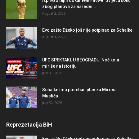
Isplivao tajni dokument FIFA-e: Svijet u šoku
zbog planova za naredni...
August 2, 2026
Evo zašto Džeko još nije potpisao za Schalke
August 1, 2026
UFC SPEKTAKL U BEOGRADU: Noć koja
miriše na istoriju
July 31, 2026
Schalke ima poseban plan za Mirona
Muslića
July 30, 2026
Reprezetacija BiH
Evo zašto Džeko još nije potpisao za Schalke