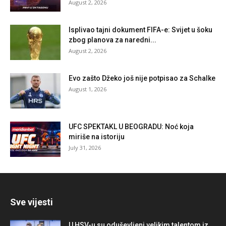
August 2, 2026
Isplivao tajni dokument FIFA-e: Svijet u šoku
zbog planova za naredni...
August 2, 2026
Evo zašto Džeko još nije potpisao za Schalke
August 1, 2026
UFC SPEKTAKL U BEOGRADU: Noć koja
miriše na istoriju
July 31, 2026
Sve vijesti
U HSV-u su oduševljeni velikim talentom iz