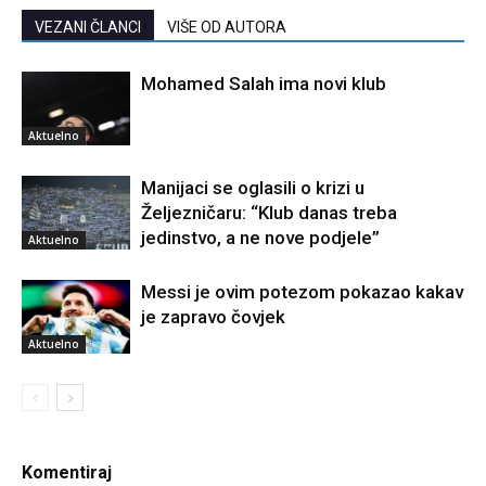
VEZANI ČLANCI
VIŠE OD AUTORA
Mohamed Salah ima novi klub
Aktuelno
Manijaci se oglasili o krizi u
Željezničaru: “Klub danas treba
jedinstvo, a ne nove podjele”
Aktuelno
Messi je ovim potezom pokazao kakav
je zapravo čovjek
Aktuelno
Komentiraj