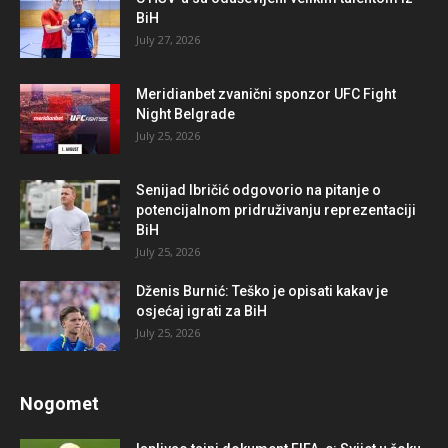
BiH
July 27, 2026
Meridianbet zvanični sponzor UFC Fight
Night Belgrade
July 25, 2026
Senijad Ibričić odgovorio na pitanje o
potencijalnom pridruživanju reprezentaciji
BiH
July 25, 2026
Dženis Burnić: Teško je opisati kakav je
osjećaj igrati za BiH
July 25, 2026
Nogomet