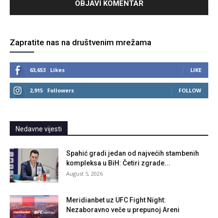
Zapratite nas na društvenim mrežama
63,653
Likes
LIKE
2,915
Followers
FOLLOW
Nedavne vijesti
Spahić gradi jedan od najvećih stambenih
kompleksa u BiH: Četiri zgrade...
August 5, 2026
Meridianbet uz UFC Fight Night:
Nezaboravno veče u prepunoj Areni