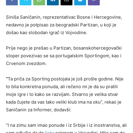
Siniša Saničanin, reprezentativac Bosne i Hercegovine,
nedavno je potpisao za beogradski Partizan, u koji je
došao kao slobodan igrač iz Vojvodine.
Prije nego je prešao u Partizan, bosanskohercegovački
stoper povezivao se sa portugalskim Sportingom, kao i
Crvenom zvezdom.
“
Ta priča za Sporting postojala je još prošle godine. Nije
to bila konkretna ponuda, ali rečeno mi je da su pratili
moje igre i to kako se razvijam. Stvarno je velika stvar
kada čujete da vas tako veliki klub ima na oku”, rekao je
Saničanin za Informer, dodavši:
“I na zimu sam imao ponude i iz Srbije i iz inostranstva, ali
sam odlučio da do
ljeta
ostanem u Vojvodini. Htio sam da