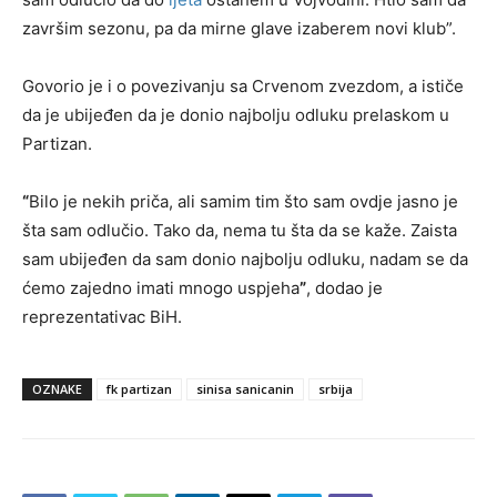
završim sezonu, pa da mirne glave izaberem novi klub”.
Govorio je i o povezivanju sa Crvenom zvezdom, a ističe
da je ubijeđen da je donio najbolju odluku prelaskom u
Partizan.
“
Bilo je nekih priča, ali samim tim što sam ovdje jasno je
šta sam odlučio. Tako da, nema tu šta da se kaže. Zaista
sam ubijeđen da sam donio najbolju odluku, nadam se da
ćemo zajedno imati mnogo uspjeha
”
, dodao je
reprezentativac BiH.
OZNAKE
fk partizan
sinisa sanicanin
srbija