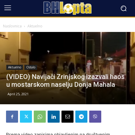
Naslovnica
Aktuelno
Aktuelno
Ostalo
(VIDEO) Navijači Zrinjskog izazvali haos
u mostarskom naselju Donja Mahala
April 25, 2021
Prema video zapisima objavljenim na društvenim