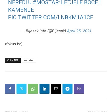
NEREDI U
#MOSTAR
: LETJELE BOCE I
KAMENJE
PIC.TWITTER.COM/LNBKM1A1CF
— Bljesak.info (@Bljesak)
April 25, 2021
(fokus.ba)
OZNAKE
mostar