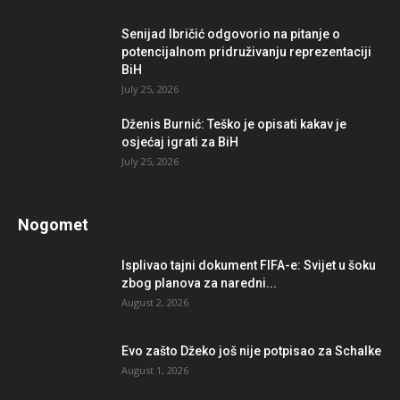
Senijad Ibričić odgovorio na pitanje o
potencijalnom pridruživanju reprezentaciji
BiH
July 25, 2026
Dženis Burnić: Teško je opisati kakav je
osjećaj igrati za BiH
July 25, 2026
Nogomet
Isplivao tajni dokument FIFA-e: Svijet u šoku
zbog planova za naredni...
August 2, 2026
Evo zašto Džeko još nije potpisao za Schalke
August 1, 2026