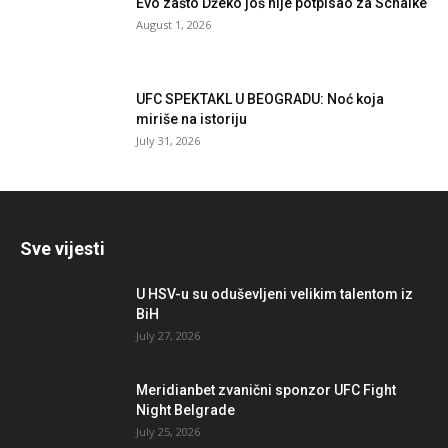
Evo zašto Džeko još nije potpisao za Schalke
August 1, 2026
UFC SPEKTAKL U BEOGRADU: Noć koja
miriše na istoriju
July 31, 2026
Sve vijesti
U HSV-u su oduševljeni velikim talentom iz
BiH
July 27, 2026
Meridianbet zvanični sponzor UFC Fight
Night Belgrade
July 25, 2026