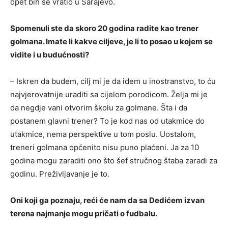
opet bih se vratio u Sarajevo.
Spomenuli ste da skoro 20 godina radite kao trener
golmana. Imate li kakve ciljeve, je li to posao u kojem se
vidite i u budućnosti?
– Iskren da budem, cilj mi je da idem u inostranstvo, to ću
najvjerovatnije uraditi sa cijelom porodicom. Želja mi je
da negdje vani otvorim školu za golmane. Šta i da
postanem glavni trener? To je kod nas od utakmice do
utakmice, nema perspektive u tom poslu. Uostalom,
treneri golmana općenito nisu puno plaćeni. Ja za 10
godina mogu zaraditi ono što šef stručnog štaba zaradi za
godinu. Preživljavanje je to.
Oni koji ga poznaju, reći će nam da sa Dedićem izvan
terena najmanje mogu pričati o fudbalu.