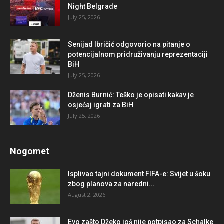
Night Belgrade
July 25, 2026
Senijad Ibričić odgovorio na pitanje o
potencijalnom pridruživanju reprezentaciji
BiH
July 25, 2026
Dženis Burnić: Teško je opisati kakav je
osjećaj igrati za BiH
July 25, 2026
Nogomet
Isplivao tajni dokument FIFA-e: Svijet u šoku
zbog planova za naredni...
August 2, 2026
Evo zašto Džeko još nije potpisao za Schalke