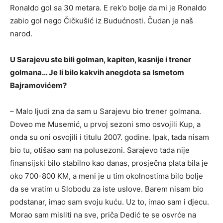
Ronaldo gol sa 30 metara. E rek’o bolje da mi je Ronaldo
zabio gol nego Čičkušić iz Budućnosti. Čudan je naš
narod.
U Sarajevu ste bili golman, kapiten, kasnije i trener
golmana… Je li bilo kakvih anegdota sa Ismetom
Bajramovićem?
– Malo ljudi zna da sam u Sarajevu bio trener golmana.
Doveo me Musemić, u prvoj sezoni smo osvojili Kup, a
onda su oni osvojili i titulu 2007. godine. Ipak, tada nisam
bio tu, otišao sam na polusezoni. Sarajevo tada nije
finansijski bilo stabilno kao danas, prosječna plata bila je
oko 700-800 KM, a meni je u tim okolnostima bilo bolje
da se vratim u Slobodu za iste uslove. Barem nisam bio
podstanar, imao sam svoju kuću. Uz to, imao sam i djecu.
Morao sam misliti na sve, priča Dedić te se osvrće na