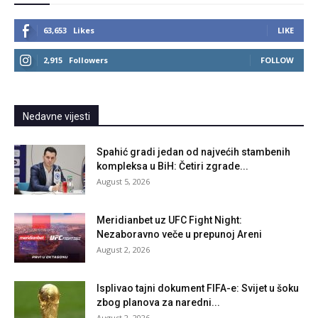
63,653
Likes
LIKE
2,915
Followers
FOLLOW
Nedavne vijesti
Spahić gradi jedan od najvećih stambenih
kompleksa u BiH: Četiri zgrade...
August 5, 2026
Meridianbet uz UFC Fight Night:
Nezaboravno veče u prepunoj Areni
August 2, 2026
Isplivao tajni dokument FIFA-e: Svijet u šoku
zbog planova za naredni...
August 2, 2026