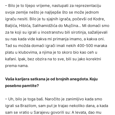
– Bilo je to lijepo vrijeme, nastupati za reprezentaciju
svoje zemlje nešto je najljepše što se može jednom
igraču nesiti. Bilo je tu sjajnih igrača, počevši od Kodre,
Baljića, Hibića, Salihamidžića do Mujčina… Mi domaći smo
za te koji su igrali u inostranstvu bili sirotinja, sažalijevali
su nas kada vide kakva mi primanja imamo, a kakva oni.
Tad su možda domaći igrači imali nekih 400-500 maraka
platu u klubovima, a njima je to skoro bio kao ceh u
kafani. Ipak, bez obzira na to sve, bili su jako korektni
prema nama.
Vaša karijera satkana je od brojnih anegdota. Koju
posebno pamtite?
– Uh, bilo je toga baš. Naročito je zanimljivo kada smo
igrali sa Brazilom, sam put je trajao nekoliko dana, a kada
sam se vratio u Sarajevu govorili su: A levata, dao mu