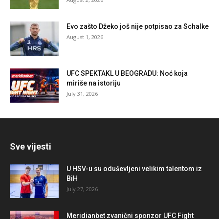
Evo zašto Džeko još nije potpisao za Schalke
August 1, 2026
UFC SPEKTAKL U BEOGRADU: Noć koja
miriše na istoriju
July 31, 2026
Sve vijesti
U HSV-u su oduševljeni velikim talentom iz
BiH
July 27, 2026
Meridianbet zvanični sponzor UFC Fight