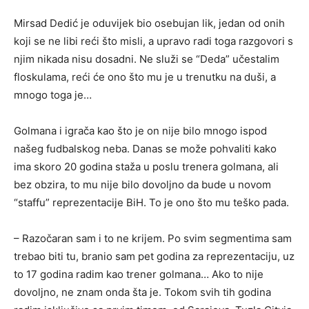
Mirsad Dedić je oduvijek bio osebujan lik, jedan od onih
koji se ne libi reći što misli, a upravo radi toga razgovori s
njim nikada nisu dosadni. Ne služi se “Deda” učestalim
floskulama, reći će ono što mu je u trenutku na duši, a
mnogo toga je…
Golmana i igrača kao što je on nije bilo mnogo ispod
našeg fudbalskog neba. Danas se može pohvaliti kako
ima skoro 20 godina staža u poslu trenera golmana, ali
bez obzira, to mu nije bilo dovoljno da bude u novom
“staffu” reprezentacije BiH. To je ono što mu teško pada.
– Razočaran sam i to ne krijem. Po svim segmentima sam
trebao biti tu, branio sam pet godina za reprezentaciju, uz
to 17 godina radim kao trener golmana… Ako to nije
dovoljno, ne znam onda šta je. Tokom svih tih godina