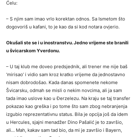
Ćelu:
– S njim sam imao vrlo korektan odnos. Sa Ismetom što
dogovoriš u kafani, to je kao da si kod notara ovjerio.
Okušali ste se i u inostranstvu. Jedno vrijeme ste branili
u švicarskom Yverdonu.
– U taj klub me doveo predsjednik, ali trener me nije baš
‘mirisao’ i vidio sam kroz kratko vrijeme da jednostavno
nisam dobrodošao. Kada danas spomenete nekome
Švicarsku, odmah se misli o nekim novcima, ali ja sam
tada imao uslove kao u Đerzelezu. Na kraju se taj transfer
pokazao kao greška i po tome što sam zbog nebranjenja
izgubio reprezentativnu status. Bila je opcija još da idem
u Hercules, sjajni menadžer Dino Pašalić je to završio,
ali… Mah, kakav sam tad bio, da mi je završio i Bayern,