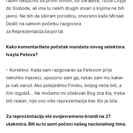
radim isključivo sa prvim timom, od Sarajeva, Tuzla Cityja
do Slobode, ali ima tu nekih drugih stvari o kojima ne bih
javno. Ne bih da sikiram porodicu, otvoreno kaže Mirsad
Dedić na samom početku razgovora
za Reprezentacija.ba
portal.
Kako komentarišete početak mandata novog selektora
Ivayla Peteva?
– Korektno. Kada sam razgovarao sa Petevom prije
nekoliko mjeseci, upozorio sam ga, rekao sam mu kakav
je naš narod. Ako pobijedimo Finsku, boljeg neće biti, a
čim izgubiš… Ne možemo mi očekivati Bog zna šta, treba
biti realan, nije ovo više reprezentacija kao što je bila.
Za reprezentaciju ste svojevremeno branili na 27
utakmica. Bili su to sami počeci našeg nacionalnog tima.